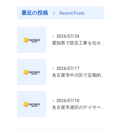
最近の投稿
Recent Posts
2026/07/24
愛知県で防災工事を任せるなら経験と技術で安心を提供する老舗業者
2026/07/17
名古屋市中川区で定期的な消防設備点検や整備はいざという時の命を守る安心管理
2026/07/10
名古屋市港区のデイサービス消防設備点検は消火器具や誘導灯も丁寧に作業を進めます