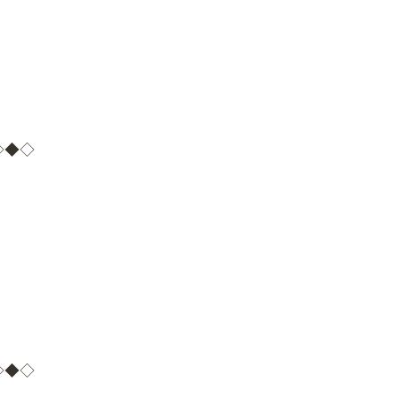
◇◆◇
◇◆◇