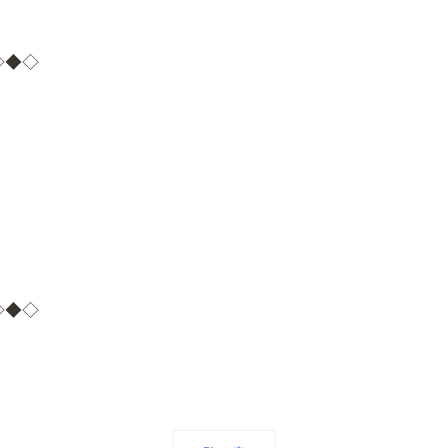
◇◆◇
◇◆◇