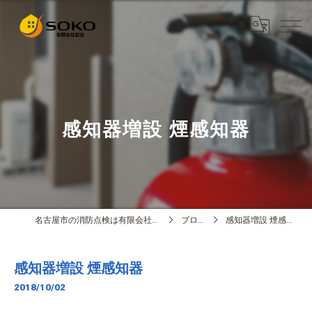
感知器増設 煙感知器
名古屋市の消防点検は有限会社創功
ブログ
感知器増設 煙感知器
感知器増設 煙感知器
2018/10/02