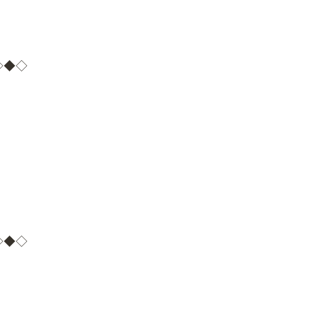
◇◆◇
◇◆◇