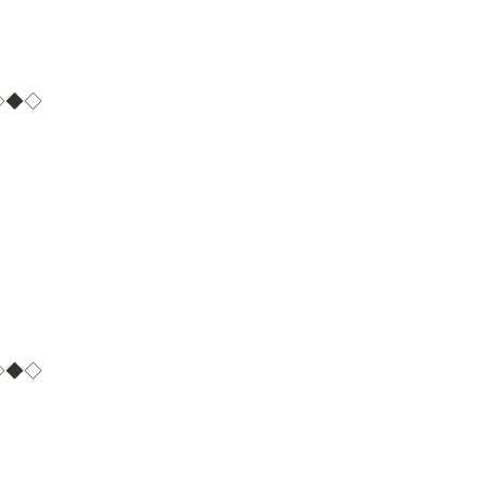
◇◆◇
◇◆◇