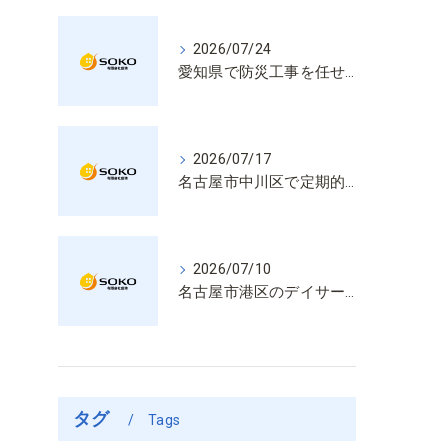
2026/07/24
愛知県で防災工事を任せるなら経験と技術で安心を提供する老舗業者
2026/07/17
名古屋市中川区で定期的な消防設備点検や整備はいざという時の命を守る安心管理
2026/07/10
名古屋市港区のデイサービス消防設備点検は消火器具や誘導灯も丁寧に作業を進めます
タグ
Tags