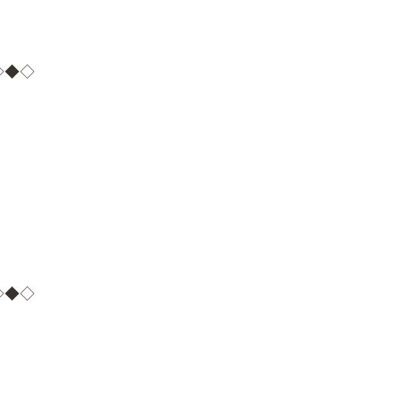
◇◆◇
◇◆◇