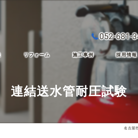
052-681-
検
リフォーム
施工事例
採用情報
連結送水管耐圧試験
名古屋