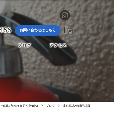
3456
お問い合わせはこちら
ブログ
アクセス
市の消防点検は有限会社創功
ブログ
連結送水管耐圧試験