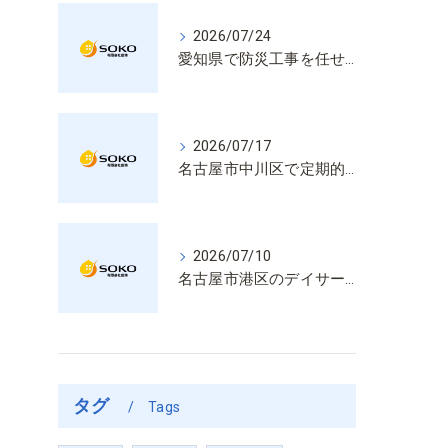
2026/07/24
愛知県で防災工事を任せるなら経験と技術で安心を提供する老舗業者
2026/07/17
名古屋市中川区で定期的な消防設備点検や整備はいざという時の命を守る安心管理
2026/07/10
名古屋市港区のデイサービス消防設備点検は消火器具や誘導灯も丁寧に作業を進めます
タグ
Tags