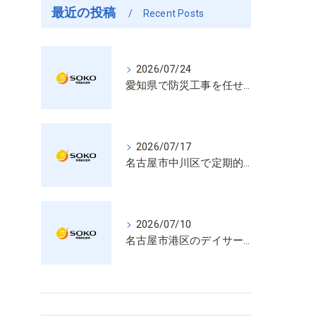
最近の投稿
Recent Posts
2026/07/24
愛知県で防災工事を任せるなら経験と技術で安心を提供する老舗業者
2026/07/17
名古屋市中川区で定期的な消防設備点検や整備はいざという時の命を守る安心管理
2026/07/10
名古屋市港区のデイサービス消防設備点検は消火器具や誘導灯も丁寧に作業を進めます