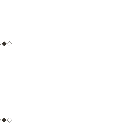
◇◆◇
◇◆◇