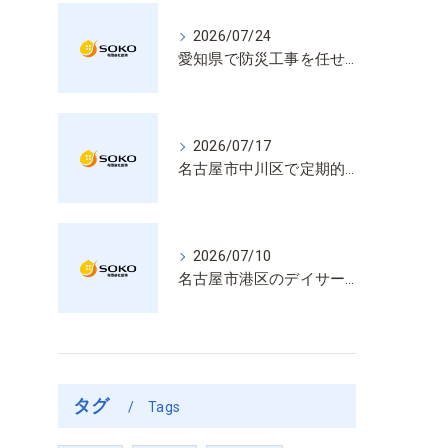
2026/07/24
愛知県で防災工事を任せるなら経験と技術で安心を提供する老舗業者
2026/07/17
名古屋市中川区で定期的な消防設備点検や整備はいざという時の命を守る安心管理
2026/07/10
名古屋市港区のデイサービス消防設備点検は消火器具や誘導灯も丁寧に作業を進めます
タグ
Tags