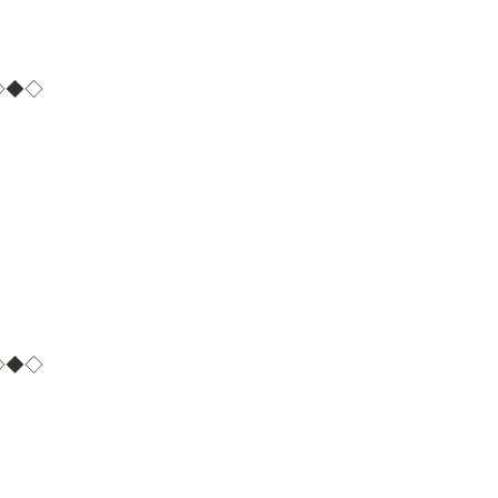
◇◆◇
◇◆◇