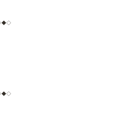
◇◆◇
◇◆◇