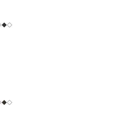
◇◆◇
◇◆◇