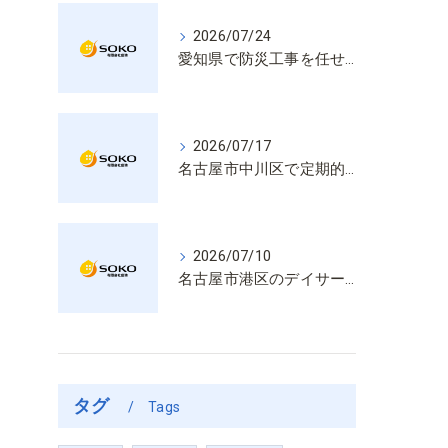
2026/07/24
愛知県で防災工事を任せるなら経験と技術で安心を提供する老舗業者
2026/07/17
名古屋市中川区で定期的な消防設備点検や整備はいざという時の命を守る安心管理
2026/07/10
名古屋市港区のデイサービス消防設備点検は消火器具や誘導灯も丁寧に作業を進めます
タグ
Tags