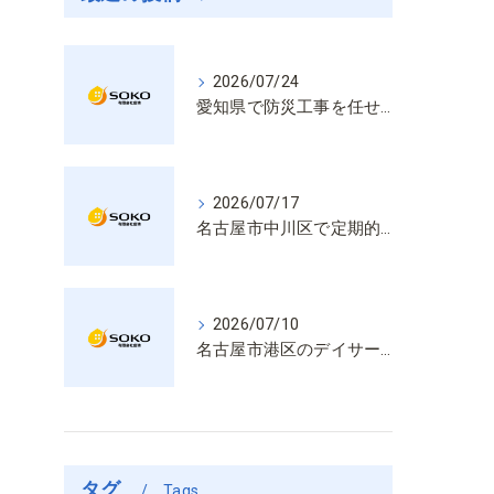
2026/07/24
愛知県で防災工事を任せるなら経験と技術で安心を提供する老舗業者
2026/07/17
名古屋市中川区で定期的な消防設備点検や整備はいざという時の命を守る安心管理
2026/07/10
名古屋市港区のデイサービス消防設備点検は消火器具や誘導灯も丁寧に作業を進めます
タグ
Tags