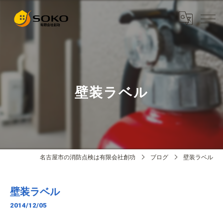
壁装ラベル
名古屋市の消防点検は有限会社創功
ブログ
壁装ラベル
壁装ラベル
2014/12/05