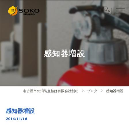
感知器増設
名古屋市の消防点検は有限会社創功
ブログ
感知器増設
感知器増設
2014/11/16