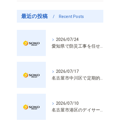
最近の投稿
Recent Posts
2026/07/24
愛知県で防災工事を任せるなら経験と技術で安心を提供する老舗業者
2026/07/17
名古屋市中川区で定期的な消防設備点検や整備はいざという時の命を守る安心管理
2026/07/10
名古屋市港区のデイサービス消防設備点検は消火器具や誘導灯も丁寧に作業を進めます