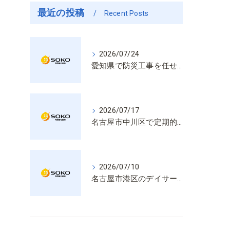
最近の投稿
Recent Posts
2026/07/24
愛知県で防災工事を任せるなら経験と技術で安心を提供する老舗業者
2026/07/17
名古屋市中川区で定期的な消防設備点検や整備はいざという時の命を守る安心管理
2026/07/10
名古屋市港区のデイサービス消防設備点検は消火器具や誘導灯も丁寧に作業を進めます