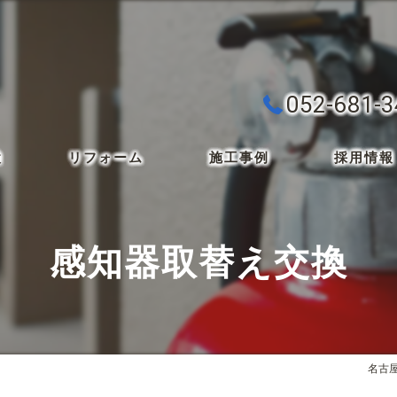
052-681-
検
リフォーム
施工事例
採用情報
感知器取替え交換
名古