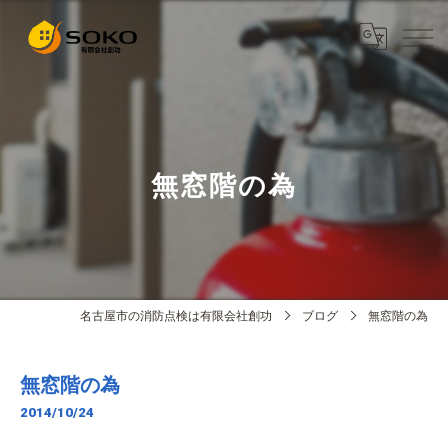
無窓階の為
名古屋市の消防点検は有限会社創功
ブログ
無窓階の為
無窓階の為
2014/10/24