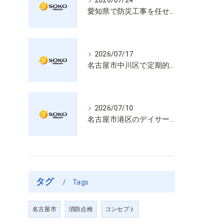
2026/07/24
愛知県で防災工事を任せるなら経験と技術で安心を提供する老舗業者
2026/07/17
名古屋市中川区で定期的な消防設備点検や整備はいざという時の命を守る安心管理
2026/07/10
名古屋市港区のデイサービス消防設備点検は消火器具や誘導灯も丁寧に作業を進めます
タグ
Tags
名古屋市
消防点検
コンセプト