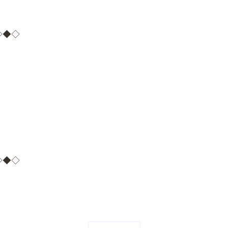
◇◆◇
◇◆◇