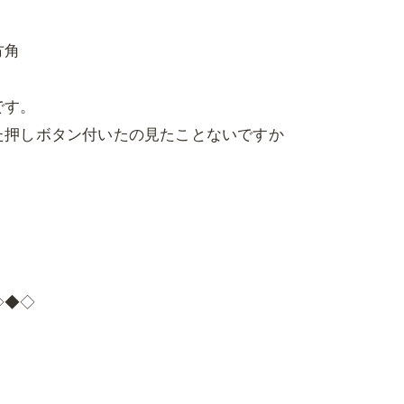
方角
です。
た押しボタン付いたの見たことないですか
◇◆◇