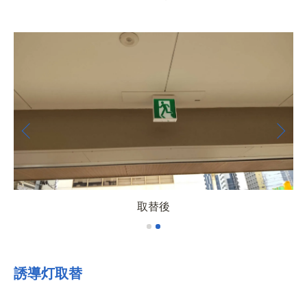
取替後
誘導灯取替